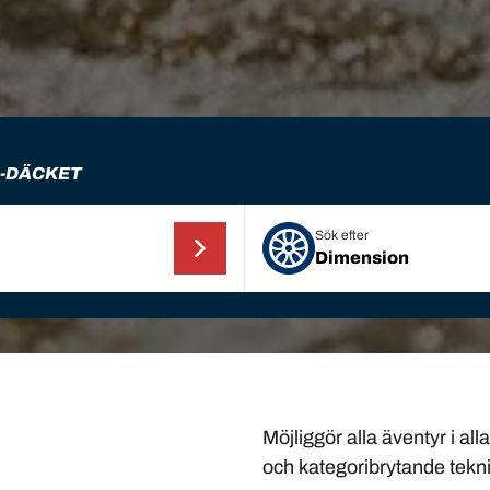
H-DÄCKET
Sök efter
Dimension
Möjliggör alla äventyr i a
och kategoribrytande tek