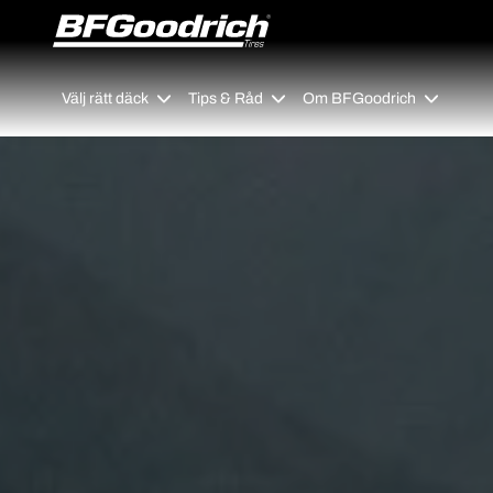
Go to page content
Go to page navigation
Välj rätt däck
Tips & Råd
Om BFGoodrich