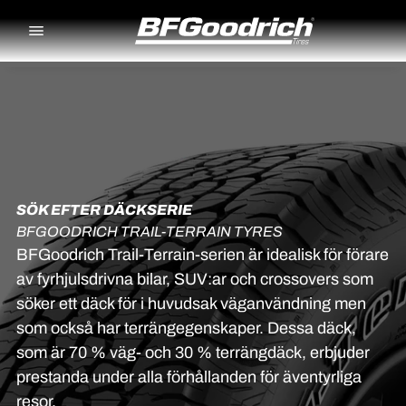
Go to page content
Go to page navigation
SÖK EFTER DÄCKSERIE
BFGOODRICH TRAIL-TERRAIN TYRES
BFGoodrich Trail-Terrain-serien är idealisk för förare
av fyrhjulsdrivna bilar, SUV:ar och crossovers som
söker ett däck för i huvudsak väganvändning men
som också har terrängegenskaper. Dessa däck,
som är 70 % väg- och 30 % terrängdäck, erbjuder
prestanda under alla förhållanden för äventyrliga
resor.