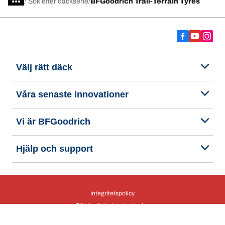
/
Sök efter däckserie
BFGoodrich Trail-Terrain Tyres
Välj rätt däck
Våra senaste innovationer
Vi är BFGoodrich
Hjälp och support
Integritetspolicy
Tillgänglighetsredogörelse
Upphovsrätt © 2025 BFGoodrich Tyres. Samtliga rättigheter förbehålles.