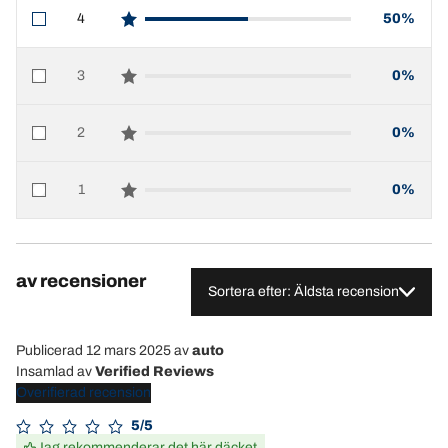
4
50%
star reviews
3
0%
star reviews
2
0%
star reviews
1
0%
star reviews
av recensioner
Sortera efter: Äldsta recension
Publicerad 12 mars 2025
av
auto
Insamlad av
Verified Reviews
Overifierad recension
5/5
Jag rekommenderar det här däcket