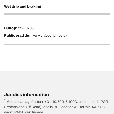
Wet grip and braking
4
BuKöp:
25-10-03
Publicerad den
www.bfgoodrich.co.uk
Juridisk information
1
Med undantag för storlek 31x10.50R15 109Q, som är märkt POR
(Professional Off Road), är alla BFGoodrich All-Terrain T/A KO3
däck 3PMSF certifierade.