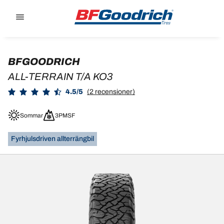
Go to page content
Go to page navigation
BFGOODRICH
ALL-TERRAIN T/A KO3
4.5/5
(2 recensioner)
Sommar
3PMSF
Fyrhjulsdriven allterrängbil