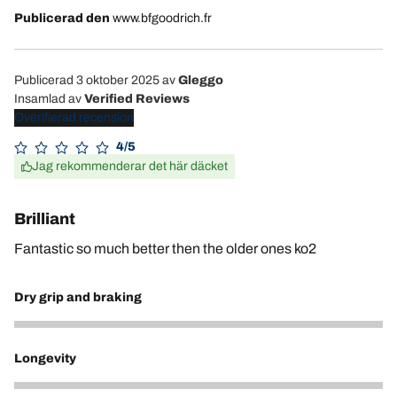
Publicerad den
www.bfgoodrich.fr
Publicerad 3 oktober 2025
av
Gleggo
Insamlad av
Verified Reviews
Overifierad recension
4/5
Jag rekommenderar det här däcket
Brilliant
Fantastic so much better then the older ones ko2
Dry grip and braking
4
Longevity
4