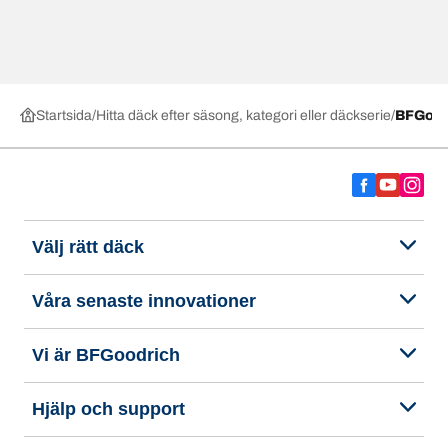
Startsida
Hitta däck efter säsong, kategori eller däckserie
BFGood
Välj rätt däck
Våra senaste innovationer
Vi är BFGoodrich
Hjälp och support