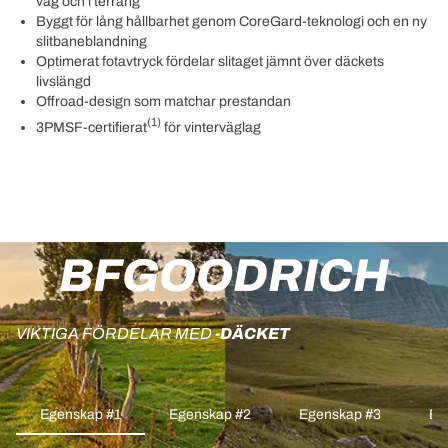
väg och i terräng
Byggt för lång hållbarhet genom CoreGard-teknologi och en ny
slitbaneblandning
Optimerat fotavtryck fördelar slitaget jämnt över däckets
livslängd
Offroad-design som matchar prestandan
(1)
3PMSF-certifierat
för vinterväglag
BFGOODRICH
VIKTIGA FÖRDELAR MED
-DÄCKET
Egenskap #1
Egenskap #2
Egenskap #3
Eg