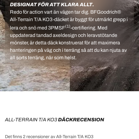
DESIGNAT FÖR ATT KLARA ALLT.
Redo för action vart än vägen tar dig. BFGoodrich®
All-Terrain T/A KO3-däcket är byggt för utmärkt grepp i
(1)
lera och snö med 3PMSF
-certifiering. Med
uppdaterad tandad axeldesign och leravstötande
mönster, är detta däck konstruerat för att maximera
hanteringen på väg och i terräng så att du kan njuta av
all sorts terräng, när som helst.
ALL-TERRAIN T/A KO3
 DÄCKRECENSION
Det finns 2 recensioner av All-Terrain T/A KO3