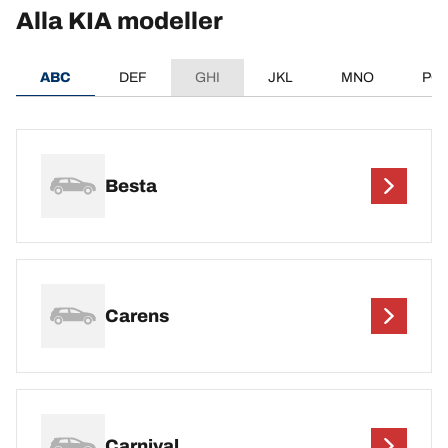
Alla KIA modeller
ABC
DEF
GHI
JKL
MNO
PQ
Besta
Carens
Carnival