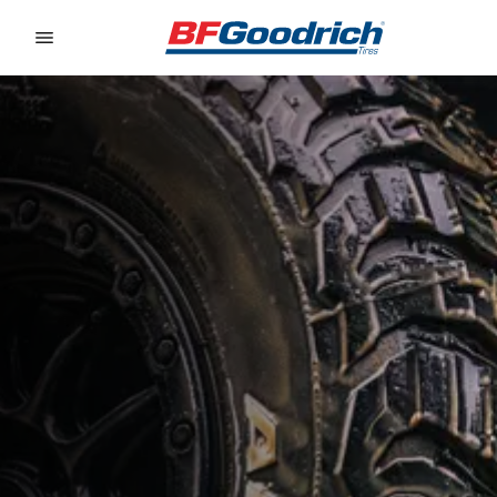
Go to page content
Go to page navigation