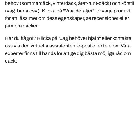
behov (sommardäck, vinterdäck, året-runt-däck) och körstil
(väg, bana osv.). Klicka på "Visa detaljer" för varje produkt
för att läsa mer om dess egenskaper, se recensioner eller
jämföra däcken.
Har du frågor? Klicka på "Jag behöver hjälp" eller kontakta
oss via den virtuella assistenten, e-post eller telefon. Våra
experter finns till hands för att ge dig bästa möjliga råd om
däck.
Juridisk information
De angivna belastnings- och/eller hastighetskoden kan skilja sig