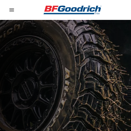
Go to page content
Go to page navigation