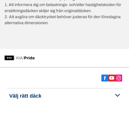
1. Att informera dig om belastnings- och/eller hastighetskoden för
ersättningsdäcken skiljer sig från originaldäcken.
2. Att avgöra om däcktrycket behöver justeras för den föreslagna
alternativa dimensionen.
/
KIA
Pride
Välj rätt däck
Våra senaste innovationer
Vi är BFGoodrich