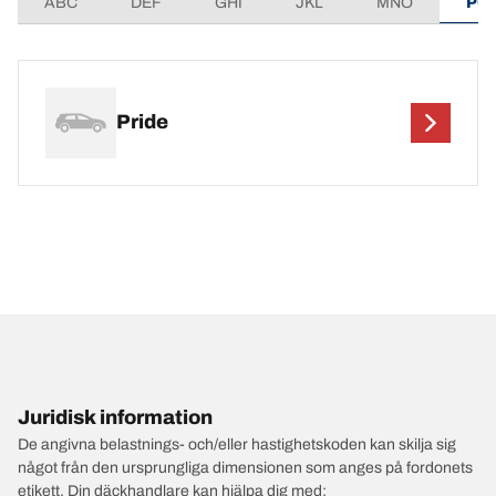
ABC
DEF
GHI
JKL
MNO
PQ
Pride
Juridisk information
De angivna belastnings- och/eller hastighetskoden kan skilja sig
något från den ursprungliga dimensionen som anges på fordonets
etikett. Din däckhandlare kan hjälpa dig med: