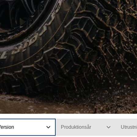
Version
Produktionsår
Utrustn