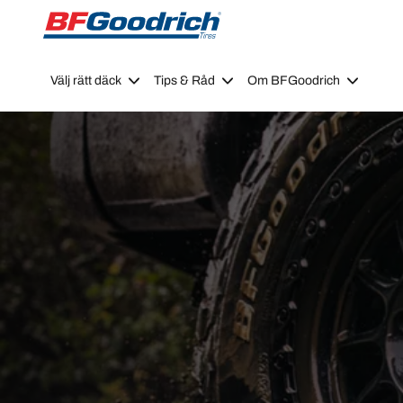
Go to page content
Go to page navigation
Välj rätt däck
Tips & Råd
Om BFGoodrich