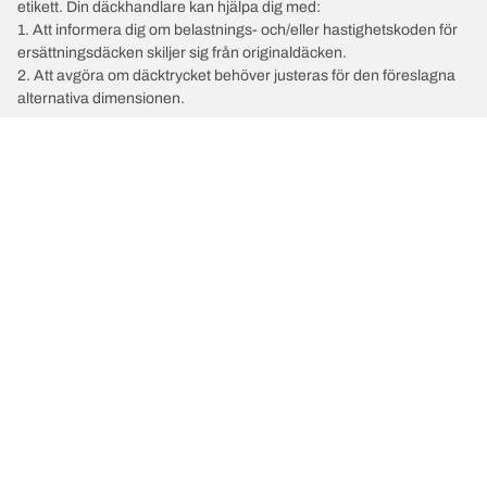
etikett. Din däckhandlare kan hjälpa dig med:
1. Att informera dig om belastnings- och/eller hastighetskoden för
ersättningsdäcken skiljer sig från originaldäcken.
2. Att avgöra om däcktrycket behöver justeras för den föreslagna
alternativa dimensionen.
/
California
California Beach
2023
2.0 TDI 150
Välj rätt däck
Våra senaste innovationer