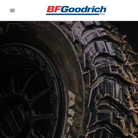
Go to page content
Go to page navigation