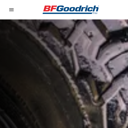
Go to page content
Go to page navigation