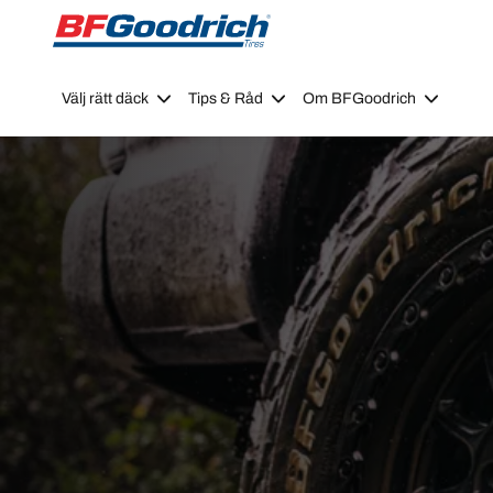
Go to page content
Go to page navigation
Välj rätt däck
Tips & Råd
Om BFGoodrich