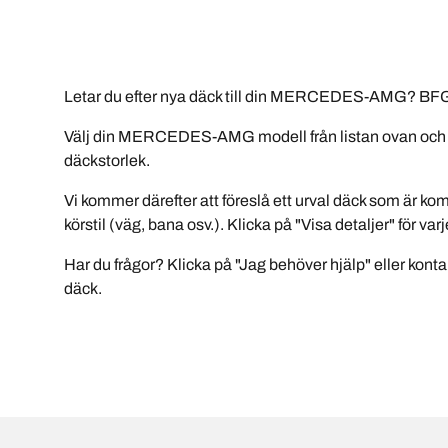
Letar du efter nya däck till din MERCEDES-AMG? BFGo
Välj din MERCEDES-AMG modell från listan ovan och l
däckstorlek.
Vi kommer därefter att föreslå ett urval däck som är 
körstil (väg, bana osv.). Klicka på "Visa detaljer" för v
Har du frågor? Klicka på "Jag behöver hjälp" eller kontak
däck.