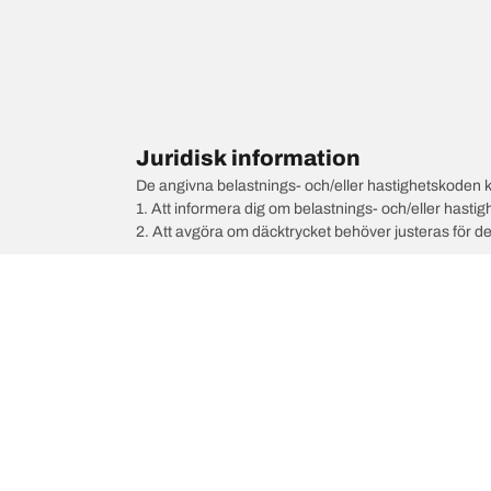
Juridisk information
De angivna belastnings- och/eller hastighetskoden k
1. Att informera dig om belastnings- och/eller hastig
2. Att avgöra om däcktrycket behöver justeras för d
/
Car brands
MERCEDES-AMG