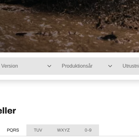
Version
Produktionsår
Utrustn
ller
PQRS
TUV
WXYZ
0-9