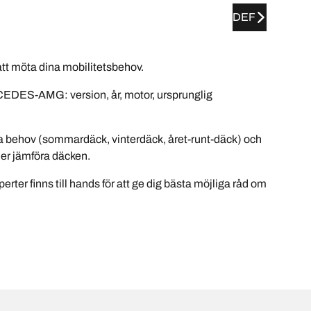
DEF
t möta dina mobilitetsbehov.
CEDES-AMG: version, år, motor, ursprunglig
na behov (sommardäck, vinterdäck, året-runt-däck) och
ller jämföra däcken.
erter finns till hands för att ge dig bästa möjliga råd om