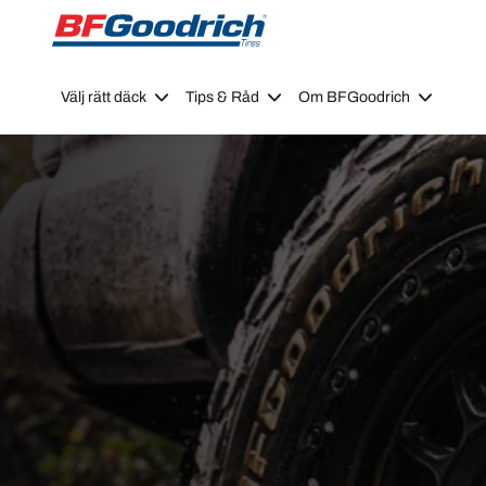
Go to page content
Go to page navigation
Välj rätt däck
Tips & Råd
Om BFGoodrich