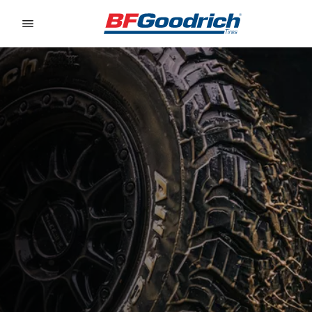
Go to page content
Go to page navigation