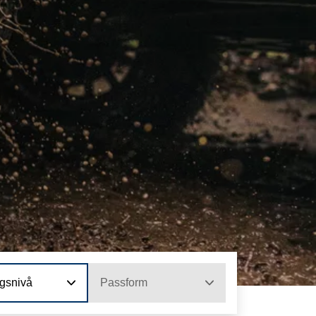
ngsnivå
Passform