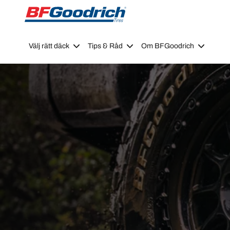
Go to page content
Go to page navigation
Välj rätt däck
Tips & Råd
Om BFGoodrich