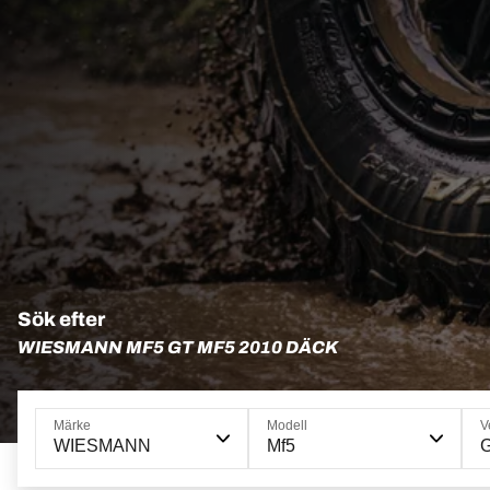
Sök efter
WIESMANN MF5 GT MF5 2010 DÄCK
Märke
Modell
V
WIESMANN
Mf5