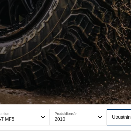
ersion
Produktionsår
Utrustni
GT MF5
2010