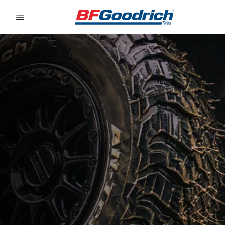
Go to page content
Go to page navigation