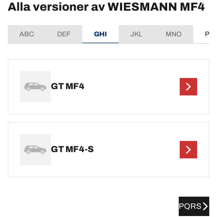
Alla versioner av WIESMANN MF4
ABC
DEF
GHI
JKL
MNO
PQ
GT MF4
GT MF4-S
PQRS