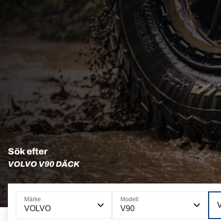
Sök efter
VOLVO V90 DÄCK
Märke
Modell
VOLVO
V90