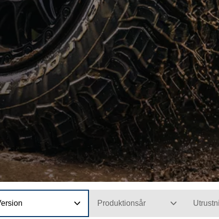
Version
Produktionsår
Utrustn