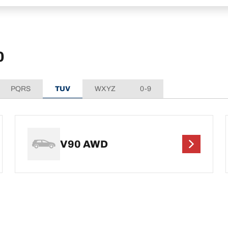
0
PQRS
TUV
WXYZ
0-9
V90 AWD