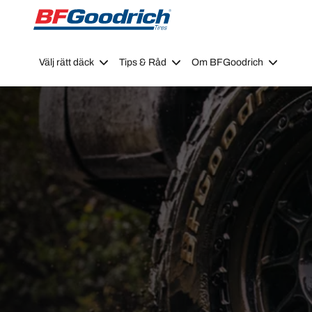
Go to page content
Go to page navigation
Välj rätt däck
Tips & Råd
Om BFGoodrich