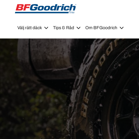
Go to page content
Go to page navigation
Välj rätt däck
Tips & Råd
Om BFGoodrich