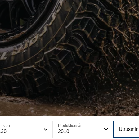
ersion
Produktionsår
Utrustni
C30
2010