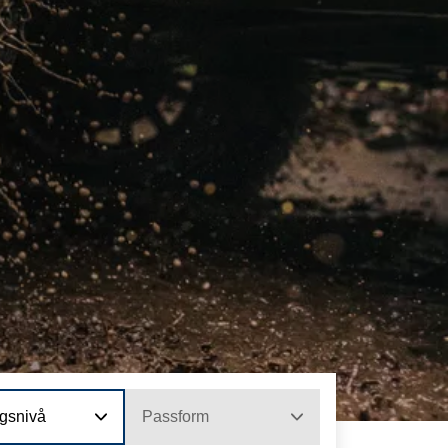
ngsnivå
Passform