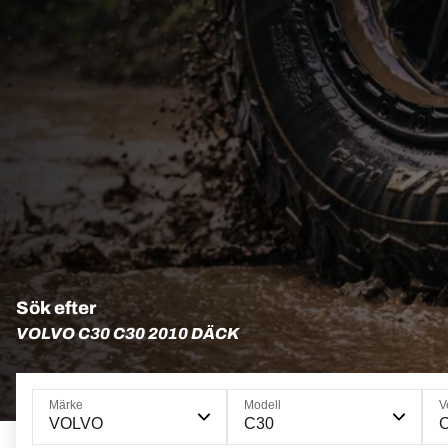
Sök efter
VOLVO C30 C30 2010 DÄCK
Märke
Modell
V
VOLVO
C30