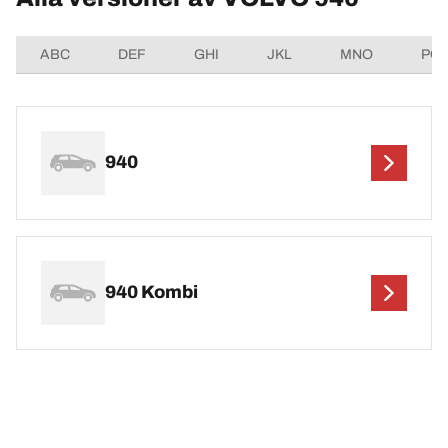
ABC
DEF
GHI
JKL
MNO
PQ
940
940 Kombi