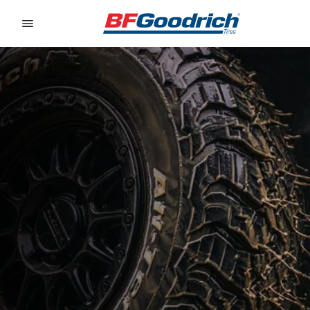
Go to page content
Go to page navigation