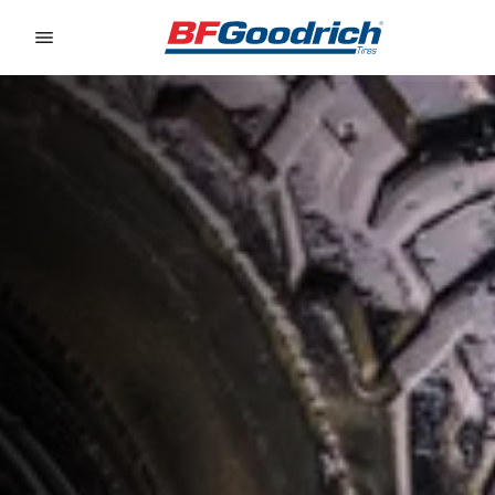
Go to page content
Go to page navigation