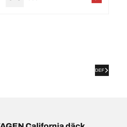
DEF
AGEN California däck