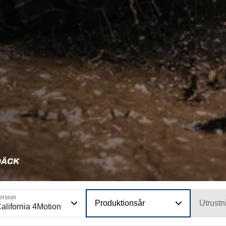
DÄCK
ersion
Produktionsår
Utrustn
alifornia 4Motion