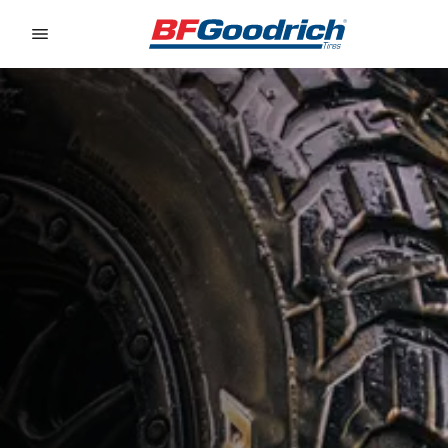
Go to page content
Go to page navigation