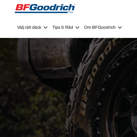
Go to page content
Go to page navigation
Välj rätt däck
Tips & Råd
Om BFGoodrich