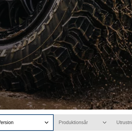
Version
Produktionsår
Utrustn