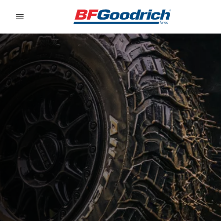
Go to page content
Go to page navigation