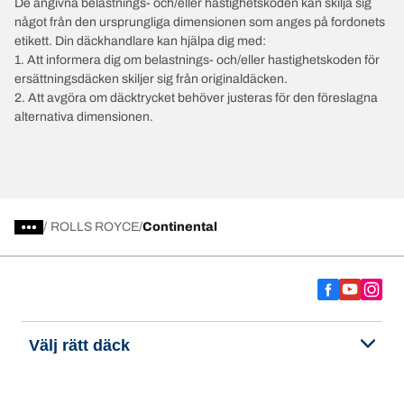
De angivna belastnings- och/eller hastighetskoden kan skilja sig
något från den ursprungliga dimensionen som anges på fordonets
etikett. Din däckhandlare kan hjälpa dig med:
1. Att informera dig om belastnings- och/eller hastighetskoden för
ersättningsdäcken skiljer sig från originaldäcken.
2. Att avgöra om däcktrycket behöver justeras för den föreslagna
alternativa dimensionen.
/
ROLLS ROYCE
Continental
Välj rätt däck
Våra senaste innovationer