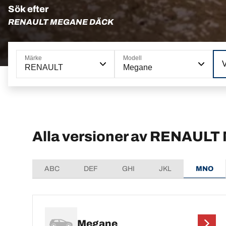
Sök efter
RENAULT MEGANE DÄCK
Märke
Modell
RENAULT
Megane
Alla versioner av RENAULT
ABC
DEF
GHI
JKL
MNO
Megane