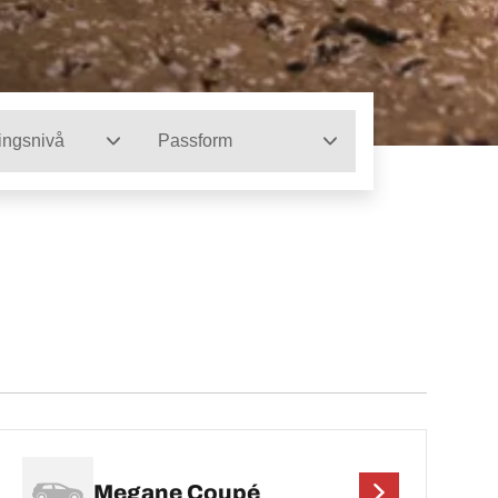
ingsnivå
Passform
Megane Coupé