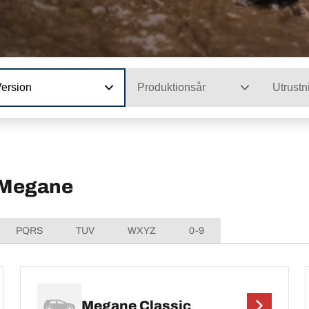
Version
Produktionsår
Utrustn
 Megane
PQRS
TUV
WXYZ
0-9
Megane Classic