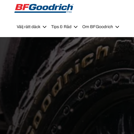
Go to page content
Go to page navigation
Välj rätt däck
Tips & Råd
Om BFGoodrich