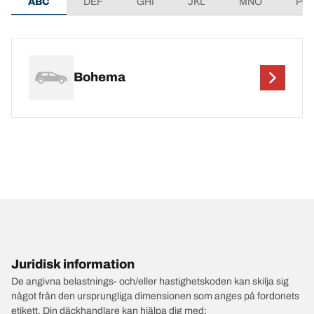
ABC
DEF
GHI
JKL
MNO
PQ
Bohema
Juridisk information
De angivna belastnings- och/eller hastighetskoden kan skilja sig
något från den ursprungliga dimensionen som anges på fordonets
etikett. Din däckhandlare kan hjälpa dig med: