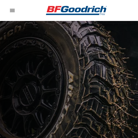
Go to page content
Go to page navigation