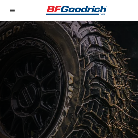
Go to page content
Go to page navigation