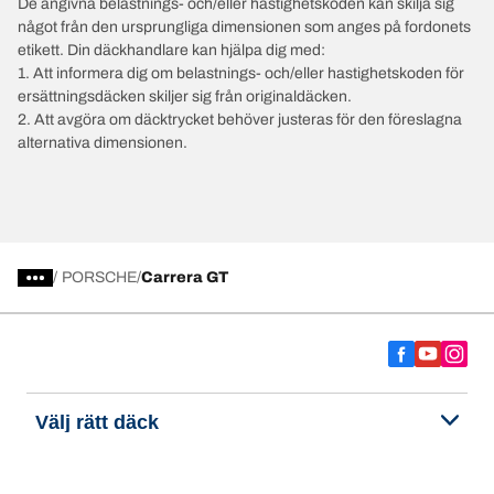
De angivna belastnings- och/eller hastighetskoden kan skilja sig
något från den ursprungliga dimensionen som anges på fordonets
etikett. Din däckhandlare kan hjälpa dig med:
1. Att informera dig om belastnings- och/eller hastighetskoden för
ersättningsdäcken skiljer sig från originaldäcken.
2. Att avgöra om däcktrycket behöver justeras för den föreslagna
alternativa dimensionen.
/
PORSCHE
Carrera GT
Välj rätt däck
Våra senaste innovationer