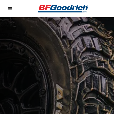
Go to page content
Go to page navigation