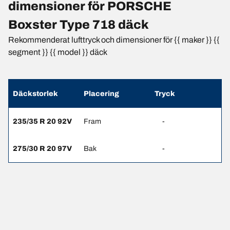
dimensioner för PORSCHE
Boxster Type 718 däck
Rekommenderat lufttryck och dimensioner för {{ maker }} {{
segment }} {{ model }} däck
Däckstorlek
Placering
Tryck
235/35 R 20 92V
Fram
-
275/30 R 20 97V
Bak
-