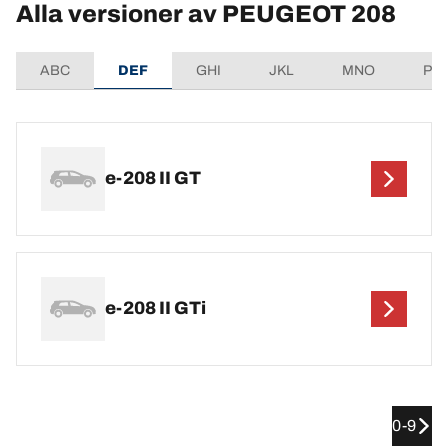
Alla versioner av PEUGEOT 208
ABC
DEF
GHI
JKL
MNO
PQ
e-208 II GT
e-208 II GTi
0-9