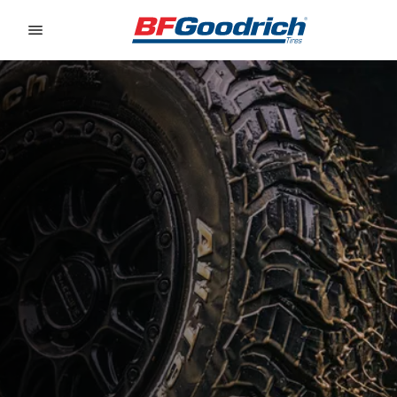
Go to page content
Go to page navigation