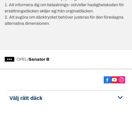
1. Att informera dig om belastnings- och/eller hastighetskoden för
ersättningsdäcken skiljer sig från originaldäcken.
2. Att avgöra om däcktrycket behöver justeras för den föreslagna
alternativa dimensionen.
/
OPEL
Senator B
Välj rätt däck
Våra senaste innovationer
Vi är BFGoodrich