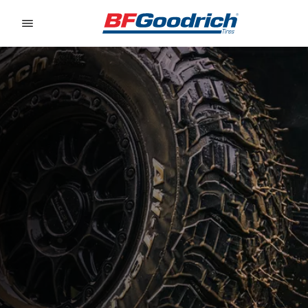
Go to page content
Go to page navigation