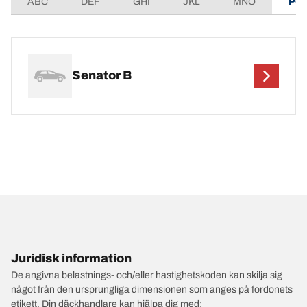
ABC
DEF
GHI
JKL
MNO
PQ
Senator B
Juridisk information
De angivna belastnings- och/eller hastighetskoden kan skilja sig
något från den ursprungliga dimensionen som anges på fordonets
etikett. Din däckhandlare kan hjälpa dig med: