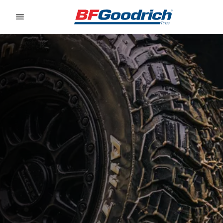
Go to page content
Go to page navigation