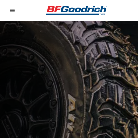
Go to page content
Go to page navigation