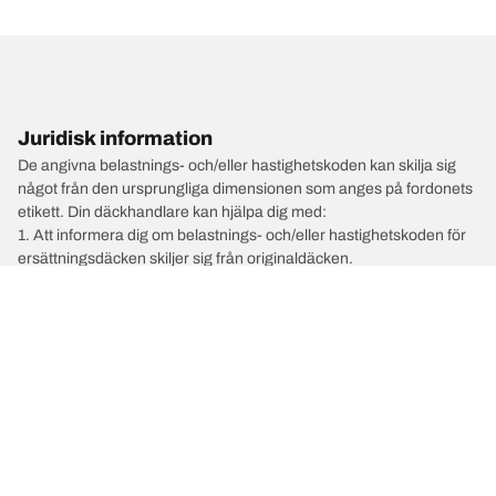
Juridisk information
De angivna belastnings- och/eller hastighetskoden kan skilja sig
något från den ursprungliga dimensionen som anges på fordonets
etikett. Din däckhandlare kan hjälpa dig med:
1. Att informera dig om belastnings- och/eller hastighetskoden för
ersättningsdäcken skiljer sig från originaldäcken.
2. Att avgöra om däcktrycket behöver justeras för den föreslagna
alternativa dimensionen.
/
NISSAN
Juke