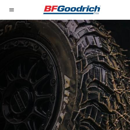
Go to page content
Go to page navigation