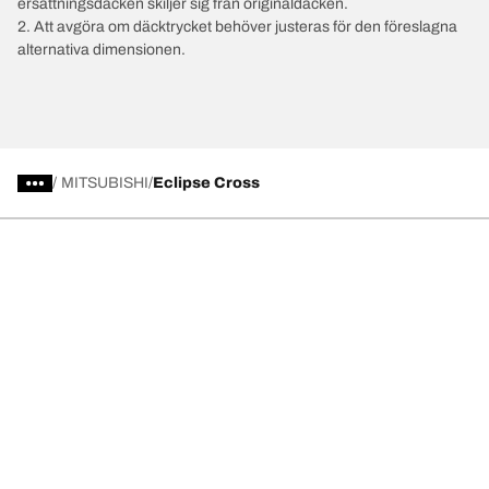
ersättningsdäcken skiljer sig från originaldäcken.
2. Att avgöra om däcktrycket behöver justeras för den föreslagna
alternativa dimensionen.
/
MITSUBISHI
Eclipse Cross
Välj rätt däck
Våra senaste innovationer
Vi är BFGoodrich