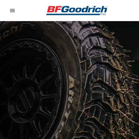
Go to page content
Go to page navigation