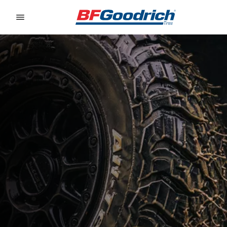
Go to page content
Go to page navigation