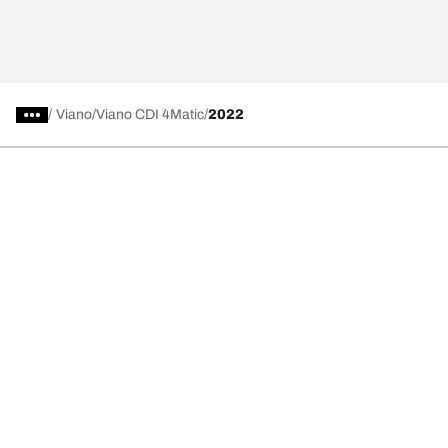
/
Viano
Viano CDI 4Matic
2022
Välj rätt däck
Våra senaste innovationer
Vi är BFGoodrich
Hjälp och support