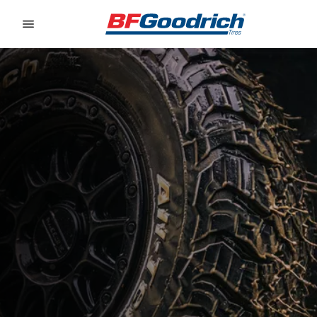
Go to page content
Go to page navigation