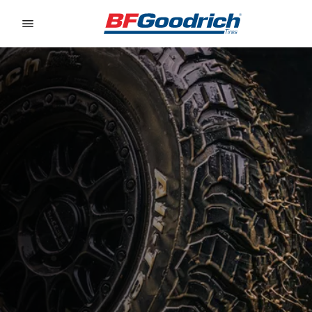
Go to page content
Go to page navigation