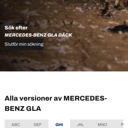
Sök efter
MERCEDES-BENZ GLA DÄCK
Slutför min sökning
Alla versioner av MERCEDES-
BENZ GLA
ABC
DEF
GHI
JKL
MNO
PQ