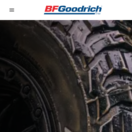
Go to page content
Go to page navigation