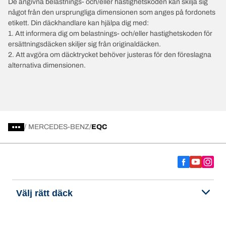
De angivna belastnings- och/eller hastighetskoden kan skilja sig
något från den ursprungliga dimensionen som anges på fordonets
etikett. Din däckhandlare kan hjälpa dig med:
1. Att informera dig om belastnings- och/eller hastighetskoden för
ersättningsdäcken skiljer sig från originaldäcken.
2. Att avgöra om däcktrycket behöver justeras för den föreslagna
alternativa dimensionen.
/
MERCEDES-BENZ
EQC
Välj rätt däck
Våra senaste innovationer