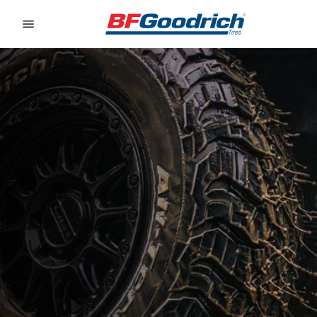
Go to page content
Go to page navigation