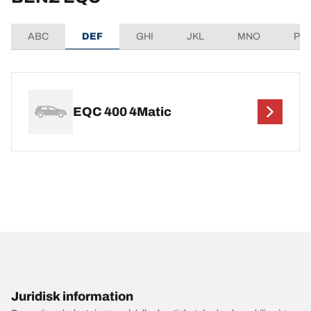
ABC
DEF
GHI
JKL
MNO
PQ
EQC 400 4Matic
Juridisk information