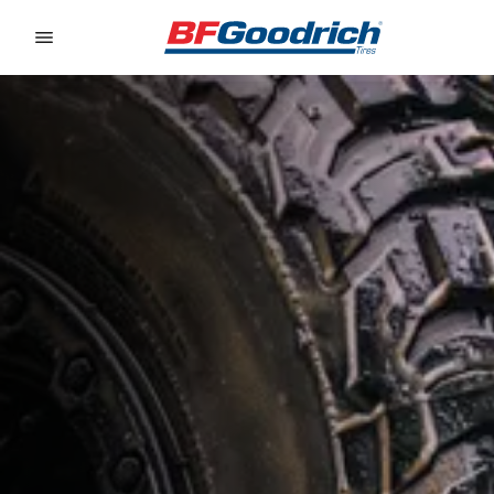
Go to page content
Go to page navigation