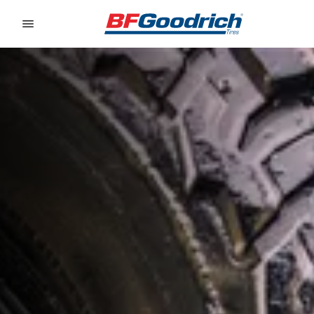
Go to page content
Go to page navigation