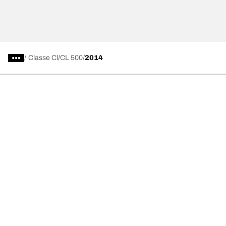
/
Classe Cl
CL 500
2014
Välj rätt däck
Våra senaste innovationer
Vi är BFGoodrich
Hjälp och support