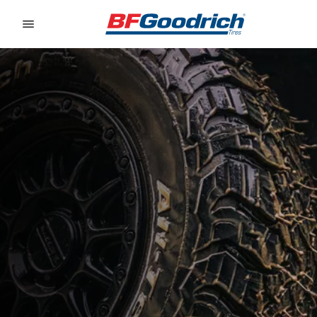
Go to page content
Go to page navigation