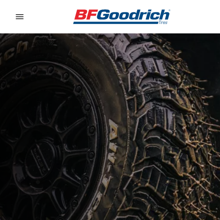
Go to page content
Go to page navigation