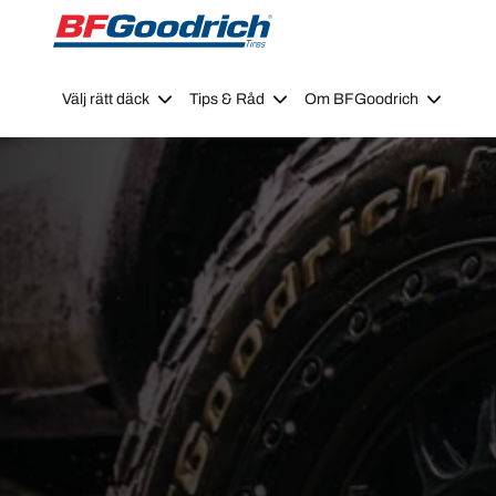
Go to page content
Go to page navigation
Välj rätt däck
Tips & Råd
Om BFGoodrich