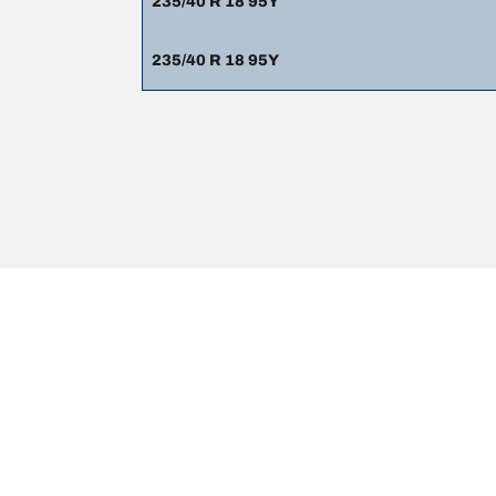
235/40 R 18 95Y
235/40 R 18 95Y
Juridisk information
De angivna belastnings- och/eller hastighetskoden k
1. Att informera dig om belastnings- och/eller hastig
2. Att avgöra om däcktrycket behöver justeras för d