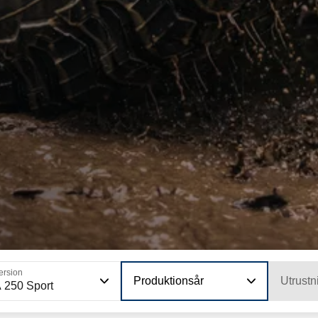
ersion
Produktionsår
Utrustn
 250 Sport