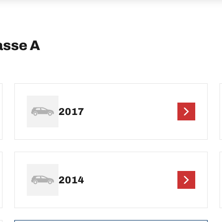
asse A
2017
2014