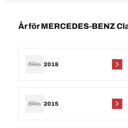
År för MERCEDES-BENZ Cl
2018
2015