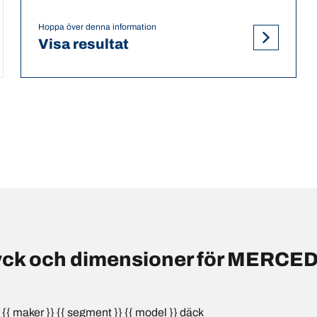
Hoppa över denna information
Visa resultat
yck och dimensioner för MERCE
{ maker }} {{ segment }} {{ model }} däck