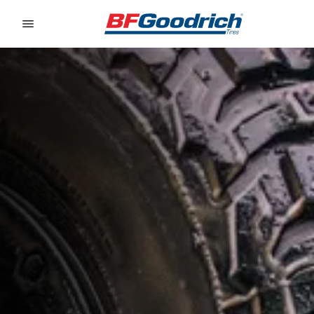
Go to page content
Go to page navigation