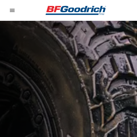
Go to page content
Go to page navigation