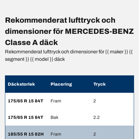
Rekommenderat lufttryck och
dimensioner för MERCEDES-BENZ
Classe A däck
Rekommenderat lufttryck och dimensioner för {{ maker }} {{
segment }} {{ model }} däck
Däckstorlek
Placering
Tryck
175/65 R 15 84T
Fram
2
175/65 R 15 84T
Bak
2.2
185/55 R 15 82H
Fram
2