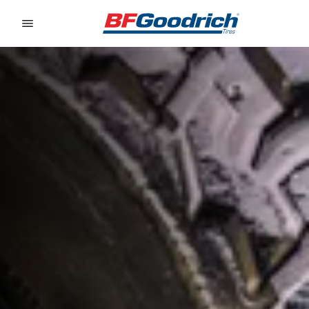
Go to page content
Go to page navigation