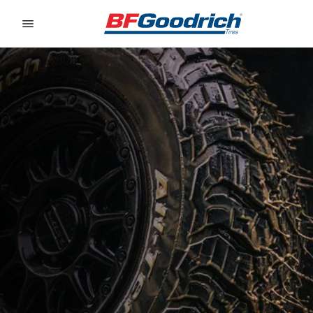
Go to page content
Go to page navigation