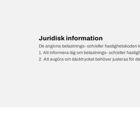
Juridisk information
De angivna belastnings- och/eller hastighetskoden k
1. Att informera dig om belastnings- och/eller hastig
2. Att avgöra om däcktrycket behöver justeras för d
/
LADA
Kalina