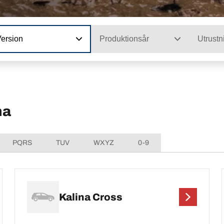
Version
Produktionsår
Utrustn
na
PQRS
TUV
WXYZ
0-9
Kalina Cross