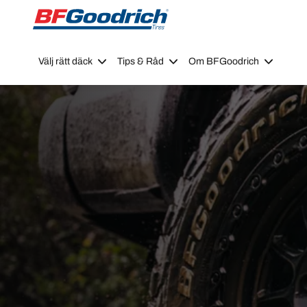
Go to page content
Go to page navigation
Välj rätt däck
Tips & Råd
Om BFGoodrich