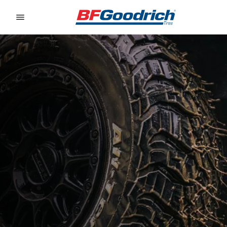
Go to page content
Go to page navigation