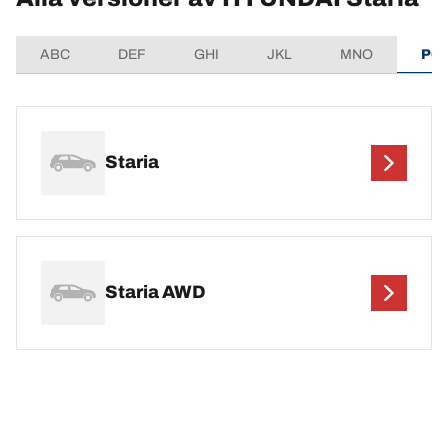
ABC
DEF
GHI
JKL
MNO
PQ
Staria
Staria AWD