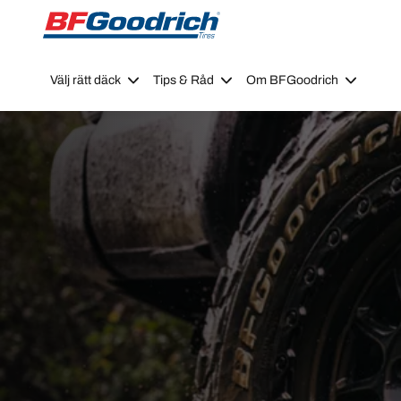
Go to page content
Go to page navigation
Välj rätt däck
Tips & Råd
Om BFGoodrich