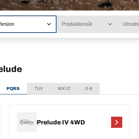
Version
Produktionsår
Utrustn
elude
PQRS
TUV
WXYZ
0-9
Prelude IV 4WD