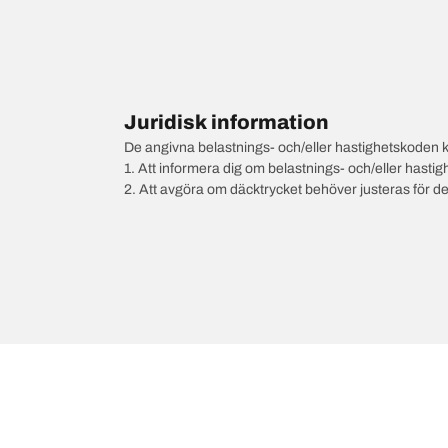
Juridisk information
De angivna belastnings- och/eller hastighetskoden k
1. Att informera dig om belastnings- och/eller hastig
2. Att avgöra om däcktrycket behöver justeras för d
/
HONDA
Prelude