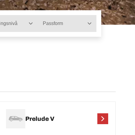
ingsnivå
Passform
Prelude V