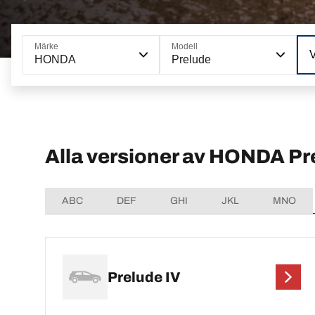
Märke
Modell
HONDA
Prelude
Alla versioner av HONDA Pr
ABC
DEF
GHI
JKL
MNO
Prelude IV