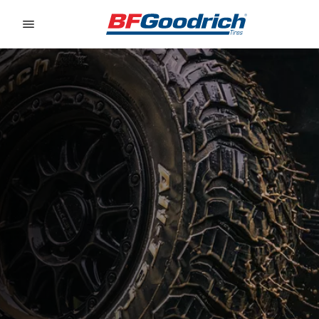
Go to page content
Go to page navigation