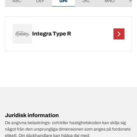
ABC
DEF
GHI
JKL
MNO
PQ
Integra Type R
Juridisk information
De angivna belastnings- och/eller hastighetskoden kan skilja sig
något från den ursprungliga dimensionen som anges på fordonets
etikett. Din däckhandlare kan hjälpa dig med: