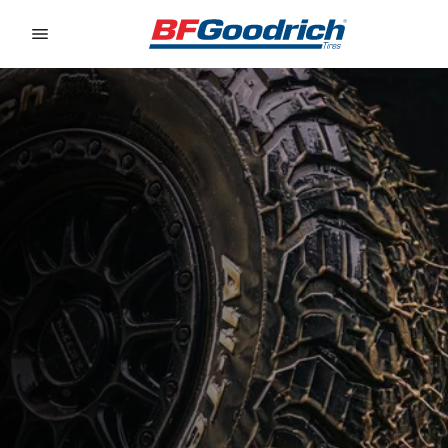
Go to page content
Go to page navigation